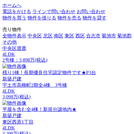
ホームへ
電話をかける
ラインで問い合わせ
お問い合わせ
物件を買う
物件を借りる
物件を売る
物件を貸す
売り物件
全物件表示
中央区
北区
南区
東区
西区
合志市
菊池市
菊池郡
その他
中央区渡鹿
4LDK
2号棟：3,898万(税込)
残り1棟！長期優良住宅認定物件です★P3台
新築戸建
宇土市高柳町2期全4棟 3号棟
4LDK
3,098万(税込)
平屋を含む全4棟！新規分譲地内★
新築戸建
東区西原1丁目
4LDK
3,299万(税込)