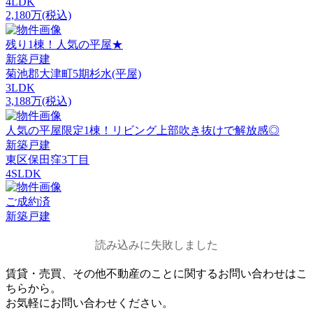
4LDK
2,180万(税込)
残り1棟！人気の平屋★
新築戸建
菊池郡大津町5期杉水(平屋)
3LDK
3,188万(税込)
人気の平屋限定1棟！リビング上部吹き抜けで解放感◎
新築戸建
東区保田窪3丁目
4SLDK
ご成約済
新築戸建
読み込みに失敗しました
賃貸・売買、その他不動産のことに関するお問い合わせはこ
ちらから。
お気軽にお問い合わせください。