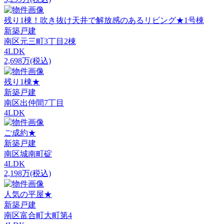
残り1棟！吹き抜け天井で解放感のあるリビング★1号棟
新築戸建
南区元三町3丁目2棟
4LDK
2,698万(税込)
残り1棟★
新築戸建
南区出仲間7丁目
4LDK
ご成約★
新築戸建
南区城南町碇
4LDK
2,198万(税込)
人気の平屋★
新築戸建
南区富合町大町第4