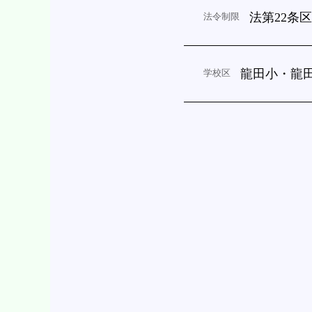
法第22条
法令制限
龍田小・龍
学校区