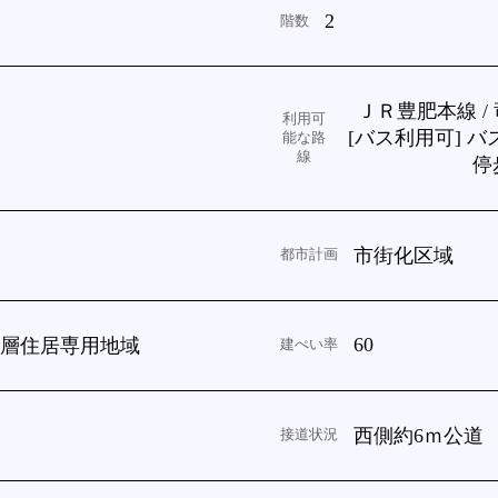
2
階数
ＪＲ豊肥本線 /
利用可
[バス利用可] バ
能な路
線
停
市街化区域
都市計画
60
高層住居専用地域
建ぺい率
西側約6ｍ公道
接道状況