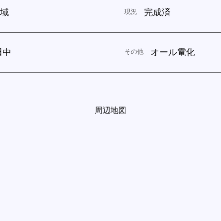
区域
完成済
現況
田中
オール電化
その他
周辺地図