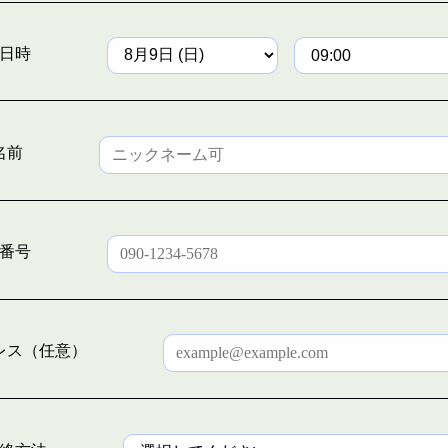
日時
名前
番号
レス（任意）