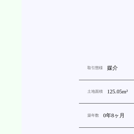
媒介
取引態様
125.05m²
土地面積
0年8ヶ月
築年数